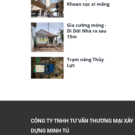
Khoan cọc xi măng
Gia cường móng -
Di Dời Nhà ra sau
15m
Trạm nâng Thủy
Lực
CÔNG TY TNHH TƯ VẤN THƯƠNG MẠI XÂY
DỰNG MINH TÚ