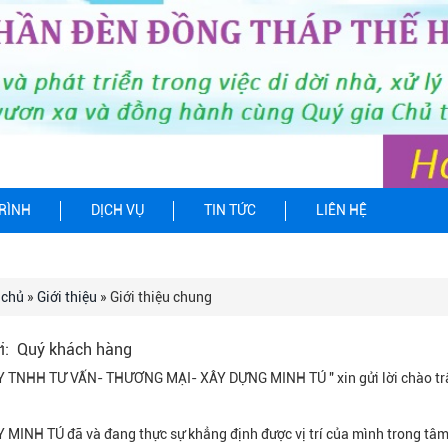
RÌNH
DỊCH VỤ
TIN TỨC
LIÊN HỆ
 chủ
»
Giới thiệu
» Giới thiệu chung
ửi: Quý khách hàng
TNHH TƯ VẤN- THƯƠNG MẠI- XÂY DỰNG MINH TÚ " xin gửi lời chào trân t
MINH TÚ đã và đang thực sự khẳng định được vị trí của mình trong tâ