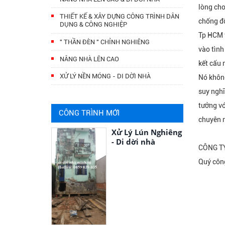
lòng cho
THIẾT KẾ & XÂY DỰNG CÔNG TRÌNH DÂN
chống đổ
DỤNG & CÔNG NGHIỆP
Tp HCM v
" THẦN ĐÈN " CHỈNH NGHIÊNG
vào tình
NÂNG NHÀ LÊN CAO
kết cấu 
XỬ LÝ NỀN MÓNG - DI DỜI NHÀ
Nó không
suy ngh
tưởng vớ
CÔNG TRÌNH MỚI
chuyên n
Xử Lý Lún Nghiêng
- Di dời nhà
CÔNG TY
Quý công