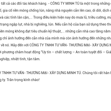
 tất cả các đối tác khách hàng. - CÔNG TY MINH TÚ là một trong những 
, gia cố nền móng chống lún, nâng nhà nguyên căn lên cao, di dời, dịch
à các tỉnh lân cận,... Trong điều kiện hiện nay do mưa lũ, triều cường,
 trạng ngập lụt, nhà bị nghiêng, lún. Nếu căn hộ của bạn sử dụng theo th
nền móng không đạt tiêu chuẩn kỹ thuật,... những căn nhà cao tầng nằm t
 chỉ ảnh hưởng đến căn nhà của mình mà còn ảnh hưởng đến những nhà 
ĩ về nó. Hãy đến với CÔNG TY TNHH TƯ VẤN- THƯƠNG MẠI- XÂY DỰNG MIN
i phương châm hoạt động ”Uy tín – chất lượng – An toàn tuyệt đối – Giá
ghiệp, nhiệt tình, tận tâm.
 TNHH TƯ VẤN- THƯƠNG MẠI- XÂY DỰNG MINH TÚ. Chúng tôi rất hân hạnh
 ty. Trân trọng kính chào!