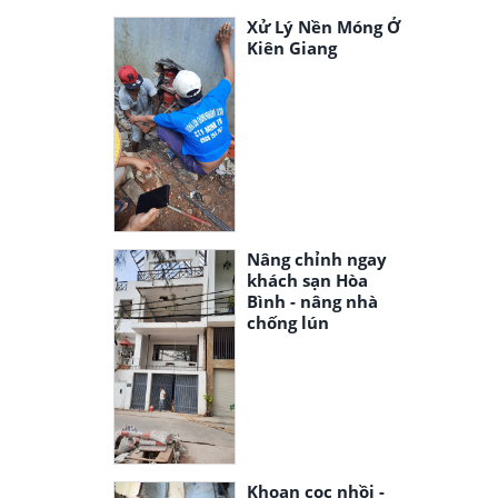
Xử Lý Nền Móng Ở
Kiên Giang
Nâng chỉnh ngay
khách sạn Hòa
Bình - nâng nhà
chống lún
Khoan cọc nhồi -