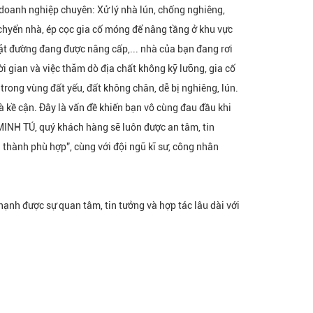
doanh nghiệp chuyên: Xử lý nhà lún, chống nghiêng,
 chyển nhà, ép cọc gia cố móng để nâng tầng ở khu vực
 mặt đường đang được nâng cấp,... nhà của bạn đang rơi
ời gian và việc thăm dò địa chất không kỹ lưỡng, gia cố
rong vùng đất yếu, đất không chân, dễ bị nghiêng, lún.
kề cận. Đây là vấn đề khiến bạn vô cùng đau đầu khi
H TÚ, quý khách hàng sẽ luôn được an tâm, tin
 thành phù hợp”, cùng với đội ngũ kĩ sư, công nhân
 được sự quan tâm, tin tưởng và hợp tác lâu dài với