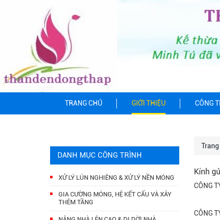
TRANG CHỦ
GIỚI THIỆU
CÔNG T
Trang
DANH MỤC CÔNG TRÌNH
Kính g
XỬ LÝ LÚN NGHIÊNG & XỬ LÝ NỀN MÓNG
CÔNG TY 
GIA CƯỜNG MÓNG, HỆ KẾT CẤU VÀ XÂY
THÊM TẦNG
CÔNG TY 
NÂNG NHÀ LÊN CAO & DI DỜI NHÀ