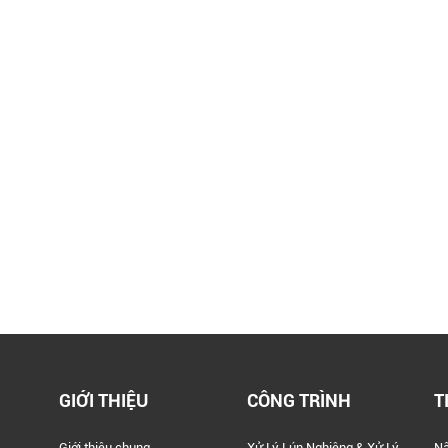
GIỚI THIỆU
CÔNG TRÌNH
T
Giới thiệu chung
Xử Lý Lún Nghiêng & Xử Lý
Nâ