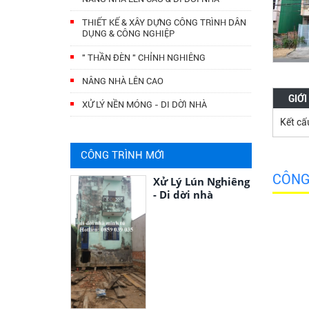
THIẾT KẾ & XÂY DỰNG CÔNG TRÌNH DÂN
DỤNG & CÔNG NGHIỆP
" THẦN ĐÈN " CHỈNH NGHIÊNG
NÂNG NHÀ LÊN CAO
GIỚI
XỬ LÝ NỀN MÓNG - DI DỜI NHÀ
Kết cấ
CÔNG TRÌNH MỚI
CÔNG
Xử Lý Lún Nghiêng
- Di dời nhà