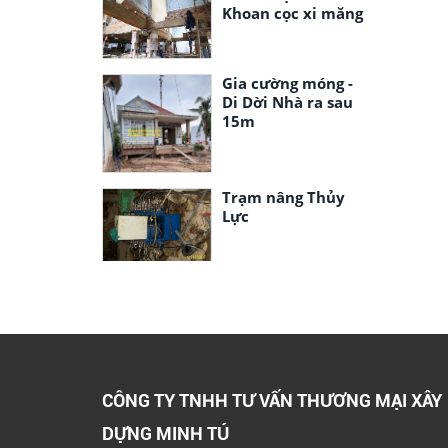
Khoan cọc xi măng
Gia cường móng -
Di Dời Nhà ra sau
15m
Trạm nâng Thủy
Lực
CÔNG TY TNHH TƯ VẤN THƯƠNG MẠI XÂY
DỰNG MINH TÚ