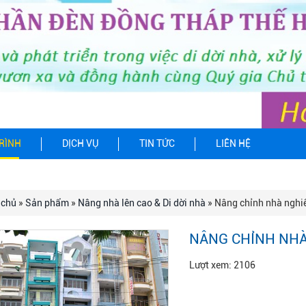
RÌNH
DỊCH VỤ
TIN TỨC
LIÊN HỆ
 chủ
»
Sản phẩm
»
Nâng nhà lên cao & Di dời nhà
» Nâng chỉnh nhà nghi
NÂNG CHỈNH NHÀ
Lượt xem: 2106