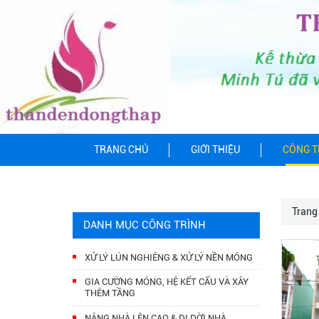
TRANG CHỦ
GIỚI THIỆU
CÔNG T
Trang
DANH MỤC CÔNG TRÌNH
XỬ LÝ LÚN NGHIÊNG & XỬ LÝ NỀN MÓNG
GIA CƯỜNG MÓNG, HỆ KẾT CẤU VÀ XÂY
THÊM TẦNG
NÂNG NHÀ LÊN CAO & DI DỜI NHÀ