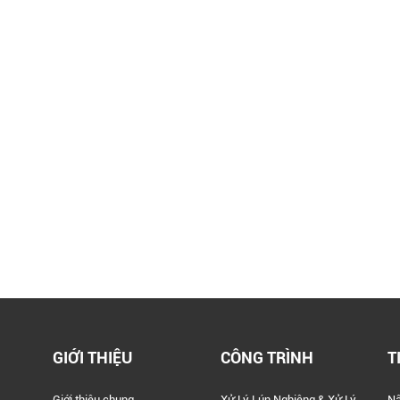
GIỚI THIỆU
CÔNG TRÌNH
T
Giới thiệu chung
Xử Lý Lún Nghiêng & Xử Lý
Nâ