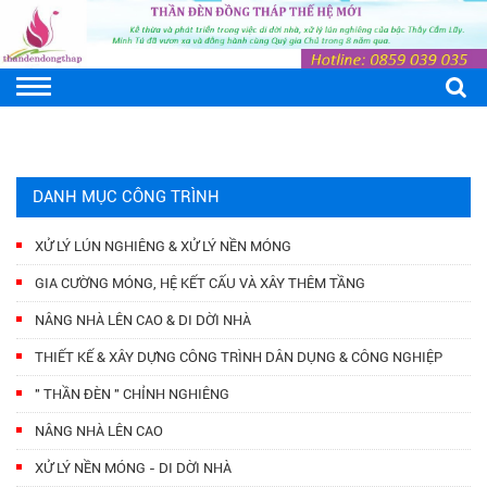
DANH MỤC CÔNG TRÌNH
XỬ LÝ LÚN NGHIÊNG & XỬ LÝ NỀN MÓNG
GIA CƯỜNG MÓNG, HỆ KẾT CẤU VÀ XÂY THÊM TẦNG
NÂNG NHÀ LÊN CAO & DI DỜI NHÀ
THIẾT KẾ & XÂY DỰNG CÔNG TRÌNH DÂN DỤNG & CÔNG NGHIỆP
" THẦN ĐÈN " CHỈNH NGHIÊNG
NÂNG NHÀ LÊN CAO
XỬ LÝ NỀN MÓNG - DI DỜI NHÀ