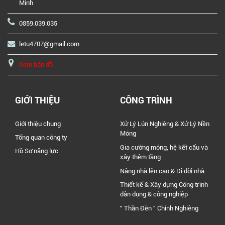
Minh
0859.039.035
letu4707@gmail.com
Xem bản đồ
GIỚI THIỆU
CÔNG TRÌNH
Giới thiệu chung
Xử Lý Lún Nghiêng & Xử Lý Nền
Móng
Tổng quan công ty
Gia cường móng, hệ kết cấu và
Hồ Sơ năng lực
xây thêm tầng
Nâng nhà lên cao & Di dời nhà
Thiết kế & Xây dựng Công trình
dân dụng & công nghiệp
" Thần Đèn " Chỉnh Nghiêng