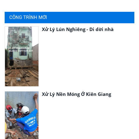
CÔNG TRÌNH MỚI
Xử Lý Lún Nghiêng - Di dời nhà
Xử Lý Nền Móng Ở Kiên Giang