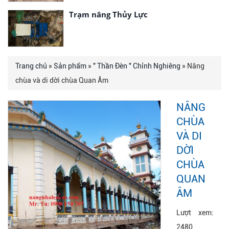
Trạm nâng Thủy Lực
Trang chủ
»
Sản phẩm
»
" Thần Đèn " Chỉnh Nghiêng
» Nâng
chùa và di dời chùa Quan Âm
NÂNG
CHÙA
VÀ DI
DỜI
CHÙA
QUAN
ÂM
Lượt xem:
2480