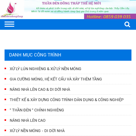
DANH MỤC CÔNG TRÌNH
XỬ LÝ LÚN NGHIÊNG & XỬ LÝ NỀN MÓNG
GIA CƯỜNG MÓNG, HỆ KẾT CẤU VÀ XÂY THÊM TẦNG
NÂNG NHÀ LÊN CAO & DI DỜI NHÀ
THIẾT KẾ & XÂY DỰNG CÔNG TRÌNH DÂN DỤNG & CÔNG NGHIỆP
" THẦN ĐÈN " CHỈNH NGHIÊNG
NÂNG NHÀ LÊN CAO
XỬ LÝ NỀN MÓNG - DI DỜI NHÀ