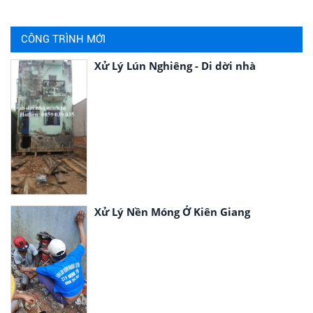
CÔNG TRÌNH MỚI
Xử Lý Lún Nghiêng - Di dời nhà
Xử Lý Nền Móng Ở Kiên Giang