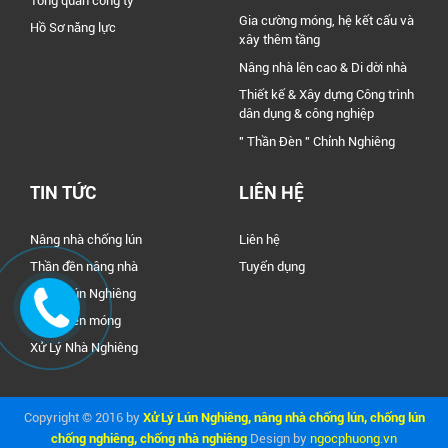
Tổng quan công ty
Gia cường móng, hệ kết cấu và
Hồ Sơ năng lực
xây thêm tầng
Nâng nhà lên cao & Di dời nhà
Thiết kế & Xây dựng Công trình
dân dụng & công nghiệp
" Thần Đèn " Chỉnh Nghiêng
TIN TỨC
LIÊN HỆ
Nâng nhà chống lún
Liên hệ
Thần đền nâng nhà
Tuyển dụng
Xử Lý Lún Nghiêng
Xử Lý nền móng
Xử Lý Nhà Nghiêng
Copyright © 2016 by
Xử Lý Lún Nghiêng, nâng nhà chống lún, chống lún
chống nghiêng, chống nhà nghiêng
Design by
ngocphuong.vn