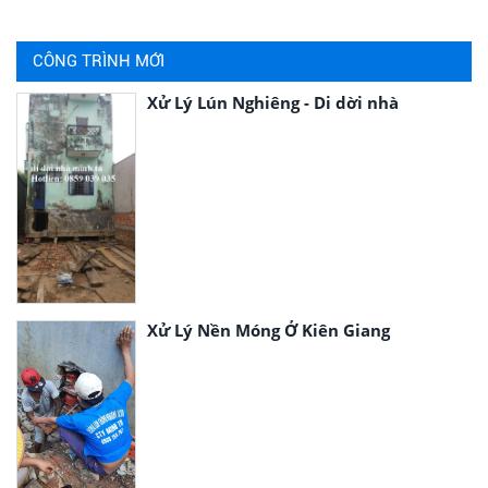
CÔNG TRÌNH MỚI
Xử Lý Lún Nghiêng - Di dời nhà
Xử Lý Nền Móng Ở Kiên Giang