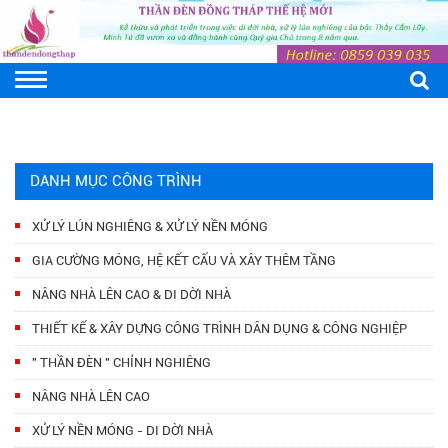
DANH MỤC CÔNG TRÌNH
XỬ LÝ LÚN NGHIÊNG & XỬ LÝ NỀN MÓNG
GIA CƯỜNG MÓNG, HỆ KẾT CẤU VÀ XÂY THÊM TẦNG
NÂNG NHÀ LÊN CAO & DI DỜI NHÀ
THIẾT KẾ & XÂY DỰNG CÔNG TRÌNH DÂN DỤNG & CÔNG NGHIỆP
" THẦN ĐÈN " CHỈNH NGHIÊNG
NÂNG NHÀ LÊN CAO
XỬ LÝ NỀN MÓNG - DI DỜI NHÀ