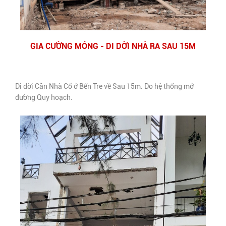
GIA CƯỜNG MÓNG - DI DỜI NHÀ RA SAU 15M
Di dời Căn Nhà Cổ ở Bến Tre về Sau 15m. Do hệ thống mở
đường Quy hoạch.