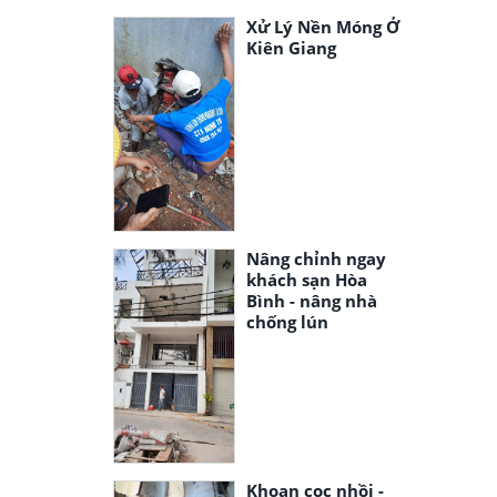
Xử Lý Nền Móng Ở
Kiên Giang
Nâng chỉnh ngay
khách sạn Hòa
Bình - nâng nhà
chống lún
Khoan cọc nhồi -