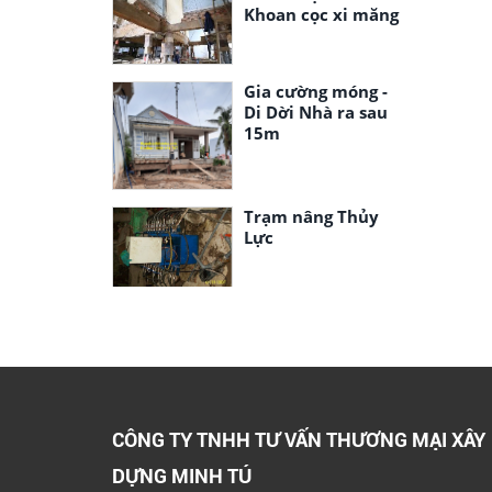
Khoan cọc xi măng
Gia cường móng -
Di Dời Nhà ra sau
15m
Trạm nâng Thủy
Lực
CÔNG TY TNHH TƯ VẤN THƯƠNG MẠI XÂY
DỰNG MINH TÚ