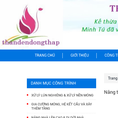
TRANG CHỦ
GIỚI THIỆU
CÔNG T
Trang
DANH MỤC CÔNG TRÌNH
Nâng t
XỬ LÝ LÚN NGHIÊNG & XỬ LÝ NỀN MÓNG
GIA CƯỜNG MÓNG, HỆ KẾT CẤU VÀ XÂY
THÊM TẦNG
NÂNG NHÀ LÊN CAO & DI DỜI NHÀ