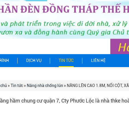
RÌNH
DỊCH VỤ
TIN TỨC
LIÊN HỆ
 chủ
»
Tin tức
»
Nâng nhà chống lún
» NÂNG LÊN CAO 1.8M, NỐI CỘT, X
ầng hầm chung cư quận 7, Cty Phước Lộc là nhà thke hoà