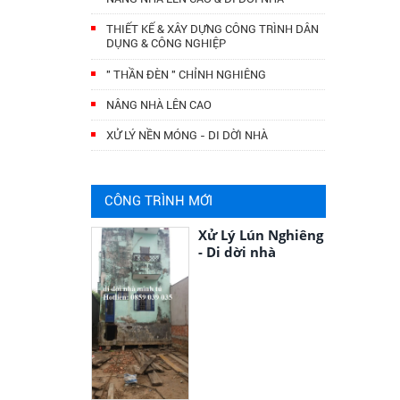
THIẾT KẾ & XÂY DỰNG CÔNG TRÌNH DÂN
DỤNG & CÔNG NGHIỆP
" THẦN ĐÈN " CHỈNH NGHIÊNG
NÂNG NHÀ LÊN CAO
XỬ LÝ NỀN MÓNG - DI DỜI NHÀ
CÔNG TRÌNH MỚI
Xử Lý Lún Nghiêng
- Di dời nhà