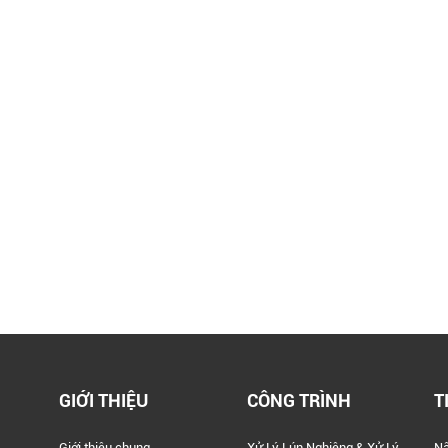
GIỚI THIỆU
CÔNG TRÌNH
T
Giới thiệu chung
Xử Lý Lún Nghiêng & Xử Lý
Nâ