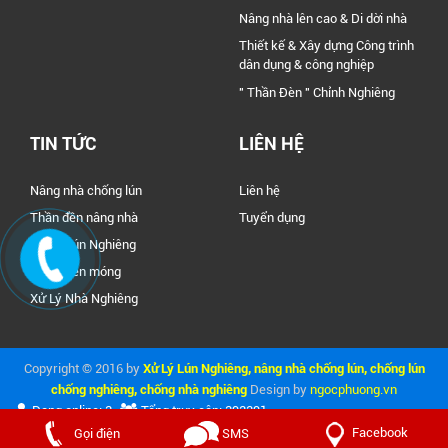
Nâng nhà lên cao & Di dời nhà
Thiết kế & Xây dựng Công trình
dân dụng & công nghiệp
" Thần Đèn " Chỉnh Nghiêng
TIN TỨC
LIÊN HỆ
Nâng nhà chống lún
Liên hệ
Thần đền nâng nhà
Tuyển dụng
Xử Lý Lún Nghiêng
Xử Lý nền móng
Xử Lý Nhà Nghiêng
Copyright © 2016 by
Xử Lý Lún Nghiêng, nâng nhà chống lún, chống lún
chống nghiêng, chống nhà nghiêng
Design by
ngocphuong.vn
Đang online: 3
Tổng truy cập: 392291
Facebook
Gọi điện
SMS