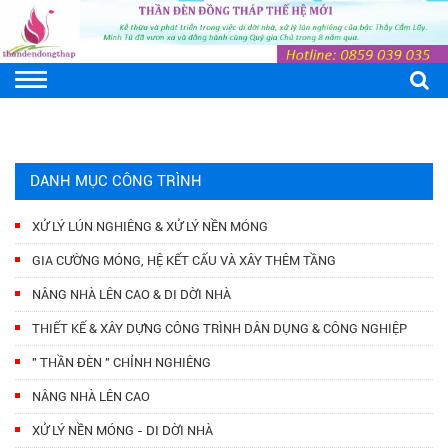
DANH MỤC CÔNG TRÌNH
XỬ LÝ LÚN NGHIÊNG & XỬ LÝ NỀN MÓNG
GIA CƯỜNG MÓNG, HỆ KẾT CẤU VÀ XÂY THÊM TẦNG
NÂNG NHÀ LÊN CAO & DI DỜI NHÀ
THIẾT KẾ & XÂY DỰNG CÔNG TRÌNH DÂN DỤNG & CÔNG NGHIỆP
" THẦN ĐÈN " CHỈNH NGHIÊNG
NÂNG NHÀ LÊN CAO
XỬ LÝ NỀN MÓNG - DI DỜI NHÀ