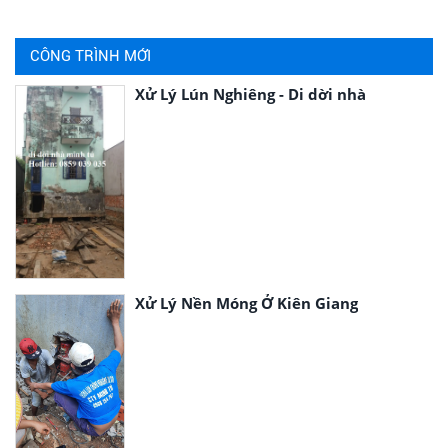
CÔNG TRÌNH MỚI
Xử Lý Lún Nghiêng - Di dời nhà
Xử Lý Nền Móng Ở Kiên Giang