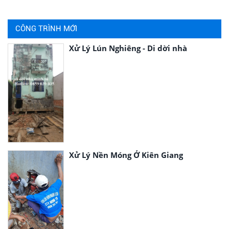
CÔNG TRÌNH MỚI
Xử Lý Lún Nghiêng - Di dời nhà
Xử Lý Nền Móng Ở Kiên Giang