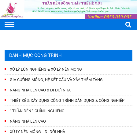
DANH MỤC CÔNG TRÌNH
XỬ LÝ LÚN NGHIÊNG & XỬ LÝ NỀN MÓNG
GIA CƯỜNG MÓNG, HỆ KẾT CẤU VÀ XÂY THÊM TẦNG
NÂNG NHÀ LÊN CAO & DI DỜI NHÀ
THIẾT KẾ & XÂY DỰNG CÔNG TRÌNH DÂN DỤNG & CÔNG NGHIỆP
" THẦN ĐÈN " CHỈNH NGHIÊNG
NÂNG NHÀ LÊN CAO
XỬ LÝ NỀN MÓNG - DI DỜI NHÀ