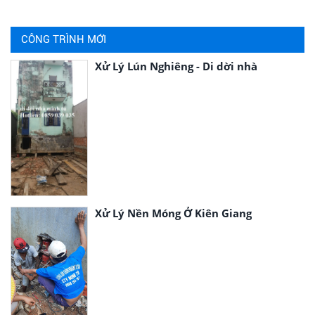
CÔNG TRÌNH MỚI
Xử Lý Lún Nghiêng - Di dời nhà
Xử Lý Nền Móng Ở Kiên Giang