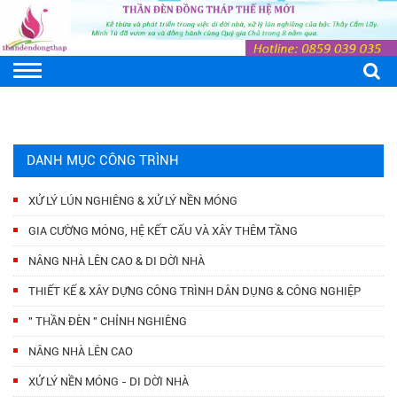
DANH MỤC CÔNG TRÌNH
XỬ LÝ LÚN NGHIÊNG & XỬ LÝ NỀN MÓNG
GIA CƯỜNG MÓNG, HỆ KẾT CẤU VÀ XÂY THÊM TẦNG
NÂNG NHÀ LÊN CAO & DI DỜI NHÀ
THIẾT KẾ & XÂY DỰNG CÔNG TRÌNH DÂN DỤNG & CÔNG NGHIỆP
" THẦN ĐÈN " CHỈNH NGHIÊNG
NÂNG NHÀ LÊN CAO
XỬ LÝ NỀN MÓNG - DI DỜI NHÀ