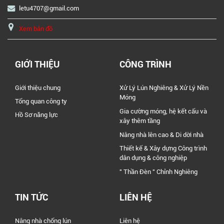
letu4707@gmail.com
Xem bản đồ
GIỚI THIỆU
CÔNG TRÌNH
Giới thiệu chung
Xử Lý Lún Nghiêng & Xử Lý Nền
Móng
Tổng quan công ty
Gia cường móng, hệ kết cấu và
Hồ Sơ năng lực
xây thêm tầng
Nâng nhà lên cao & Di dời nhà
Thiết kế & Xây dựng Công trình
dân dụng & công nghiệp
" Thần Đèn " Chỉnh Nghiêng
TIN TỨC
LIÊN HỆ
Nâng nhà chống lún
Liên hệ